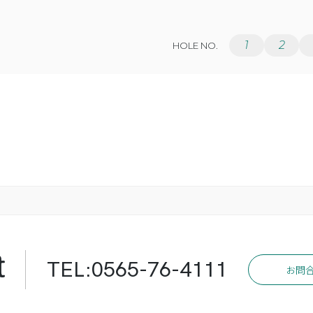
1
2
HOLE NO.
t
TEL:0565-76-4111
お問