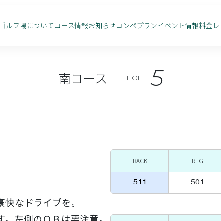
ゴルフ場について
コース情報
お知らせ
コンペプラン
イベント情報
料金
レ
5
南コース
HOLE
BACK
REG
511
501
豪快なドライブを。
す。左側のＯＢは要注意。