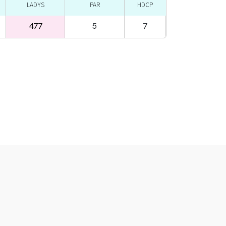
LADYS
PAR
HDCP
477
5
7