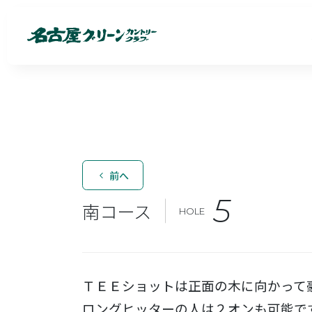
前へ
5
南コース
HOLE
ＴＥＥショットは正面の木に向かって
ロングヒッターの人は２オンも可能で