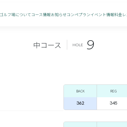
ゴルフ場について
コース情報
お知らせ
コンペプラン
イベント情報
料金
レ
9
中コース
HOLE
BACK
REG
362
345
。