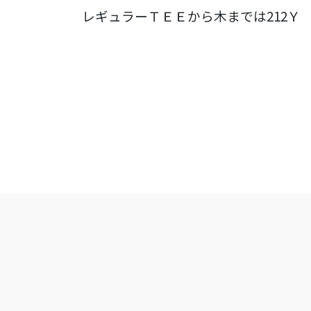
レギュラーＴＥＥから木までは212Ｙ