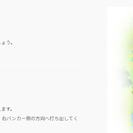
しょう。
えます。
、右バンカー側の方向へ打ち出してく