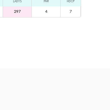
LADYS
PAR
HDCP
297
4
7