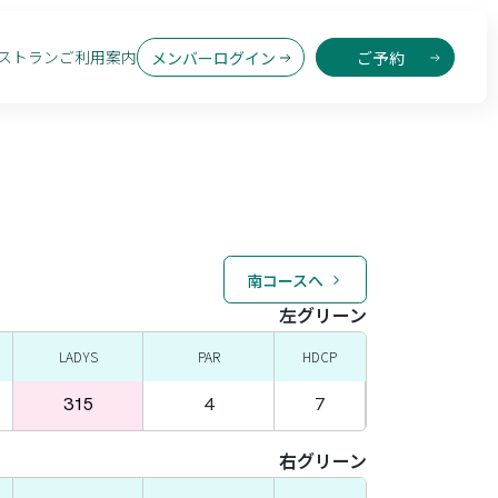
ストラン
ご利用案内
メンバーログイン
ご予約
南コースへ
左グリーン
LADYS
PAR
HDCP
315
4
7
右グリーン