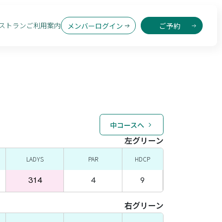
ストラン
ご利用案内
メンバーログイン
ご予約
中コースへ
左グリーン
LADYS
PAR
HDCP
314
4
9
右グリーン