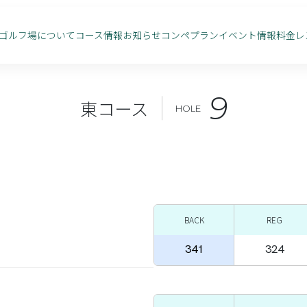
ゴルフ場について
コース情報
お知らせ
コンペプラン
イベント情報
料金
レ
9
東コース
HOLE
BACK
REG
341
324
。