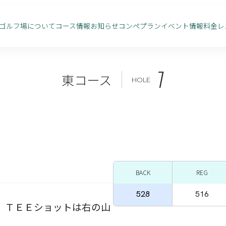
ゴルフ場について
コース情報
お知らせ
コンペプラン
イベント情報
料金
レ
1
東コース
HOLE
BACK
REG
528
516
。ＴＥＥショットは右の山