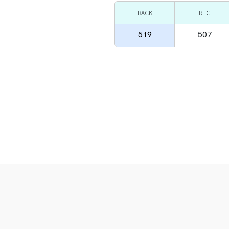
BACK
REG
519
507