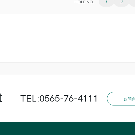
1
2
HOLE NO.
t
TEL:0565-76-4111
お問