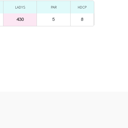
LADYS
PAR
HDCP
430
5
8